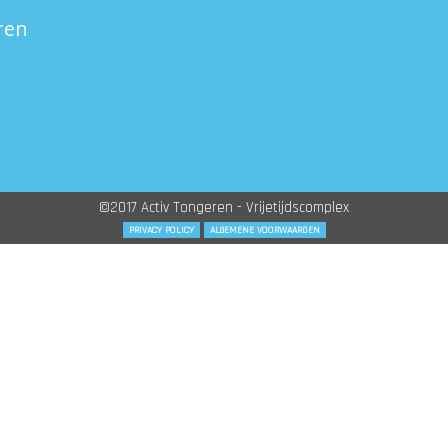
ren
©2017 Activ Tongeren - Vrijetijdscomplex
PRIVACY POLICY
ALGEMENE VOORWAARDEN