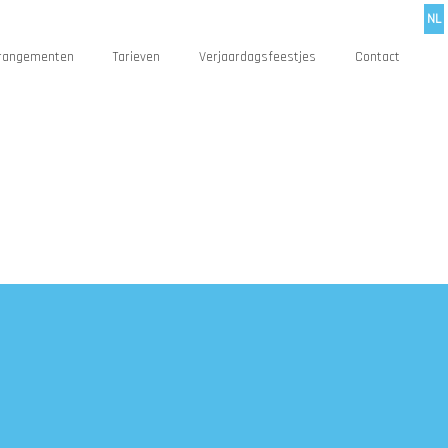
NL
rangementen
Tarieven
Verjaardagsfeestjes
Contact