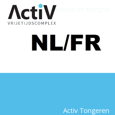
«
Notre website en français
NL-FR
Activ Tongeren