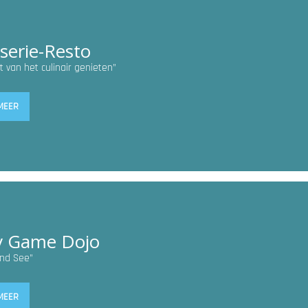
serie-Resto
t van het culinair genieten”
MEER
v Game Dojo
nd See”
MEER