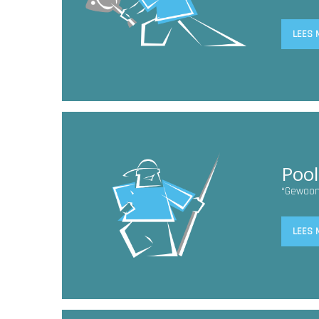
LEES 
Pool
“Gewoon
LEES 