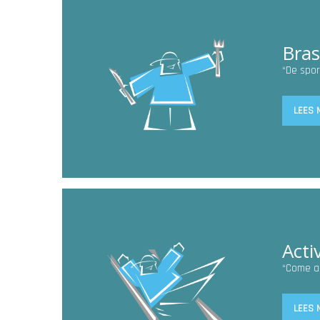
Bras
“De spor
LEES 
Acti
“Come a
LEES 