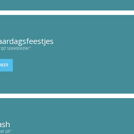
aardagsfeestjes
gd speelplezier”
MEER
ash
et pit”