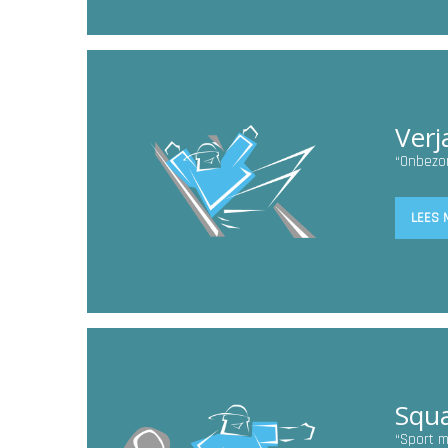
Verj
“Onbezor
LEES 
Squ
“Sport m