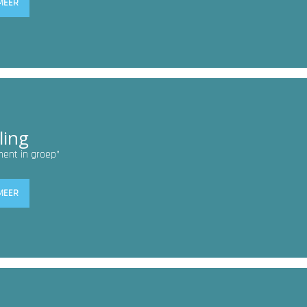
MEER
ling
ent in groep”
MEER