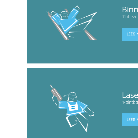
Binn
“Onbezor
LEES 
Las
“Paintba
LEES 