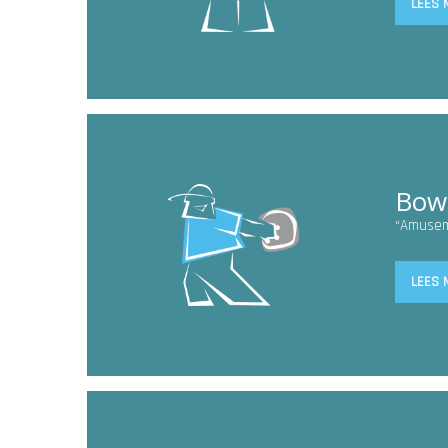
LEES 
Bow
“Amusem
LEES 