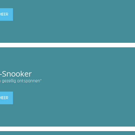
MEER
-Snooker
 gezellig ontspannen”
MEER