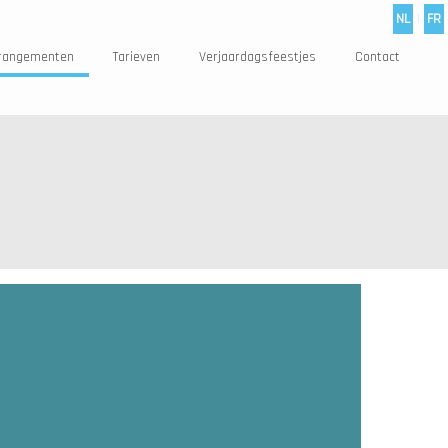
NL
|
FR
rangementen
Tarieven
Verjaardagsfeestjes
Contact