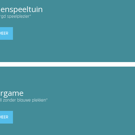
enspeeltuin
gd speelplezier”
MEER
ergame
ll zonder blauwe plekken”
MEER