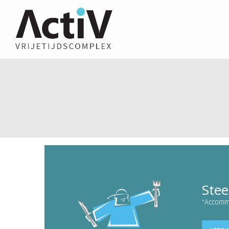
Stee
“Accomm