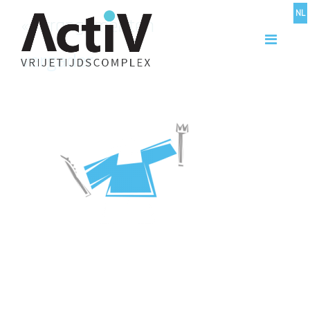
NL
«
Arrangementen
vergader