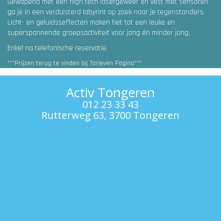
Gewapend met een high tech lasergeweer en vest met sensoren
ga je in een verduisterd labyrint op zoek naar je tegenstanders.
Licht- en geluidsseffecten maken het tot een leuke en
superspannende groepsactiviteit voor jong én minder jong.
Enkel na telefonische reservatie.
***Prijzen terug te vinden bij Tarieven Pagina***
Activ Tongeren
012 23 33 43
Rutterweg 63, 3700 Tongeren