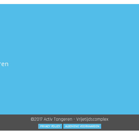
ren
©2017 Activ Tongeren - Vrijetijdscomplex
PRIVACY POLICY
ALGEMENE VOORWAARDEN