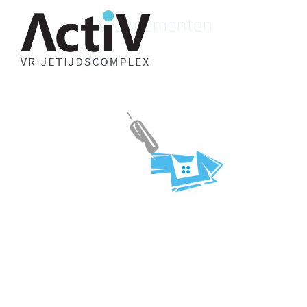
«
Arrangementen
laser