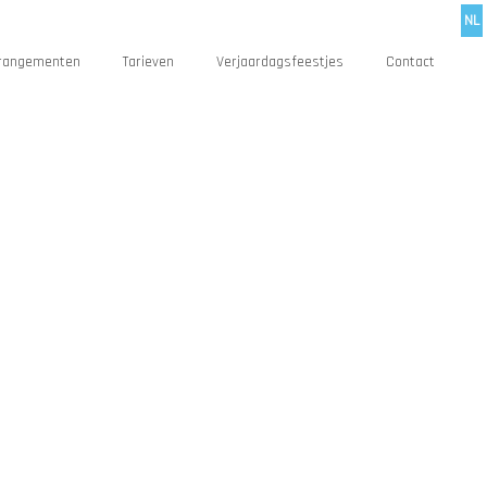
NL
rangementen
Tarieven
Verjaardagsfeestjes
Contact