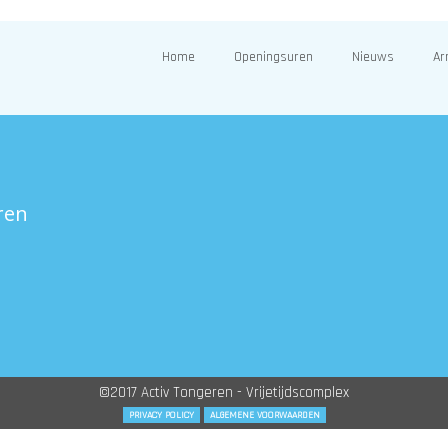
Home
Openingsuren
Nieuws
Ar
ren
©2017 Activ Tongeren - Vrijetijdscomplex
PRIVACY POLICY
ALGEMENE VOORWAARDEN