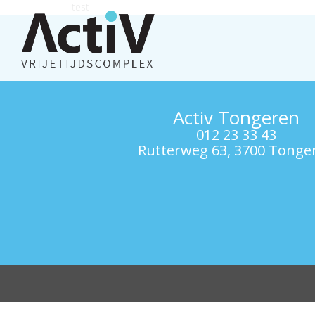
test
Activ Tongeren
012 23 33 43
Rutterweg 63, 3700 Tonge