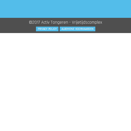
©2017 Activ Tongeren - Vrijetijdscomplex
PRIVACY POLICY
ALGEMENE VOORWAARDEN