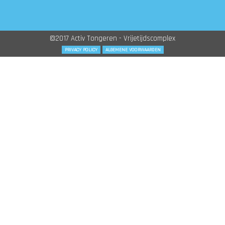
©2017 Activ Tongeren - Vrijetijdscomplex
PRIVACY POLICY
ALGEMENE VOORWAARDEN