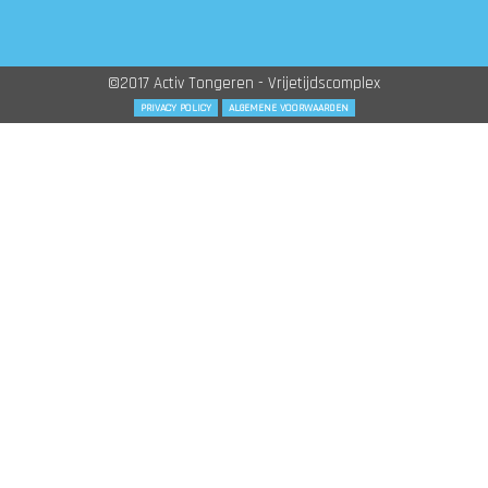
©2017 Activ Tongeren - Vrijetijdscomplex
PRIVACY POLICY
ALGEMENE VOORWAARDEN