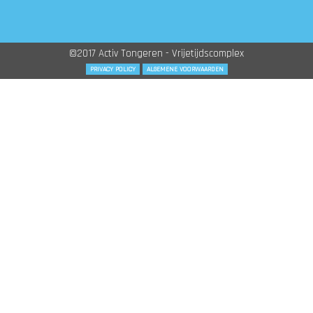
©2017 Activ Tongeren - Vrijetijdscomplex
PRIVACY POLICY
ALGEMENE VOORWAARDEN