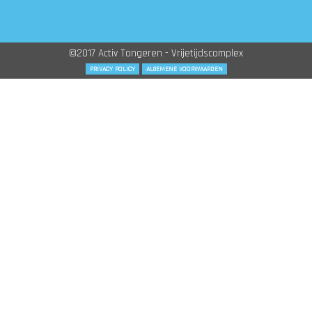
©2017 Activ Tongeren - Vrijetijdscomplex
PRIVACY POLICY
ALGEMENE VOORWAARDEN