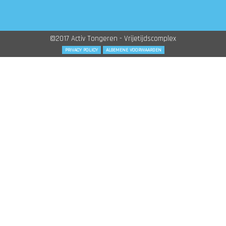
©2017 Activ Tongeren - Vrijetijdscomplex
PRIVACY POLICY
ALGEMENE VOORWAARDEN