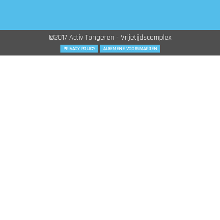
©2017 Activ Tongeren - Vrijetijdscomplex
PRIVACY POLICY
ALGEMENE VOORWAARDEN