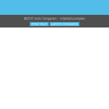
©2017 Activ Tongeren - Vrijetijdscomplex
PRIVACY POLICY
ALGEMENE VOORWAARDEN