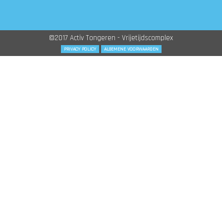
©2017 Activ Tongeren - Vrijetijdscomplex
PRIVACY POLICY
ALGEMENE VOORWAARDEN