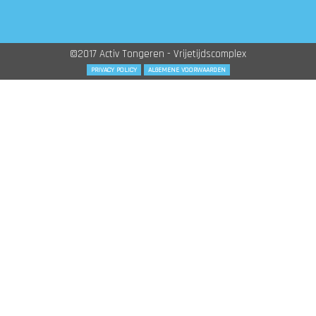
©2017 Activ Tongeren - Vrijetijdscomplex
PRIVACY POLICY
ALGEMENE VOORWAARDEN