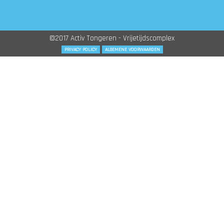
©2017 Activ Tongeren - Vrijetijdscomplex
PRIVACY POLICY
ALGEMENE VOORWAARDEN