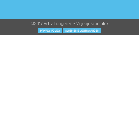
©2017 Activ Tongeren - Vrijetijdscomplex
PRIVACY POLICY
ALGEMENE VOORWAARDEN