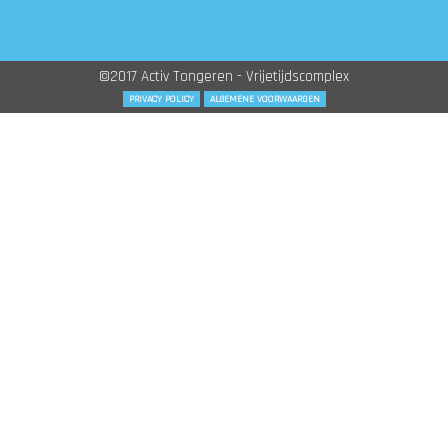
©2017 Activ Tongeren - Vrijetijdscomplex
PRIVACY POLICY
ALGEMENE VOORWAARDEN