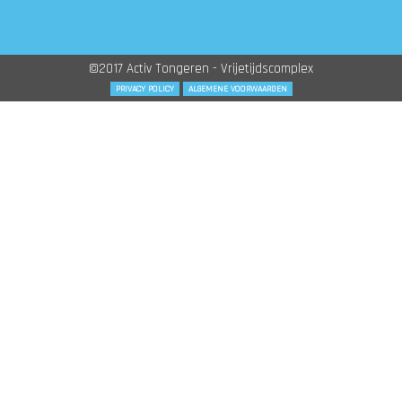
©2017 Activ Tongeren - Vrijetijdscomplex
PRIVACY POLICY
ALGEMENE VOORWAARDEN