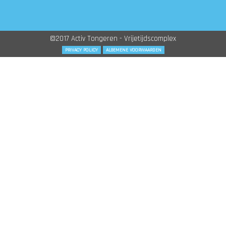
©2017 Activ Tongeren - Vrijetijdscomplex
PRIVACY POLICY
ALGEMENE VOORWAARDEN