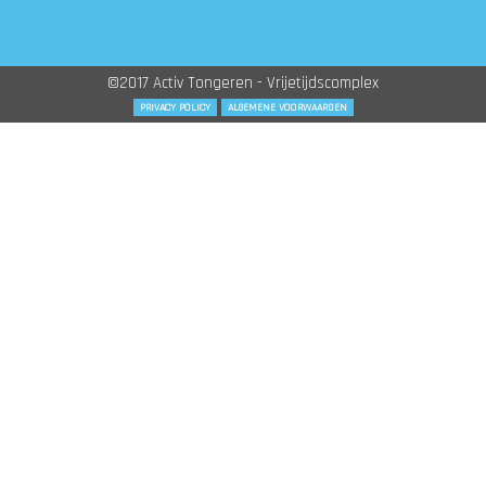
©2017 Activ Tongeren - Vrijetijdscomplex
PRIVACY POLICY
ALGEMENE VOORWAARDEN