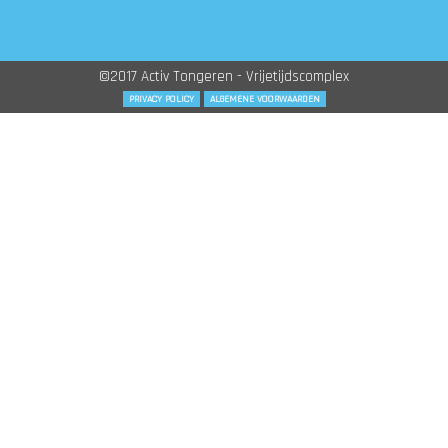
©2017 Activ Tongeren - Vrijetijdscomplex
PRIVACY POLICY
ALGEMENE VOORWAARDEN