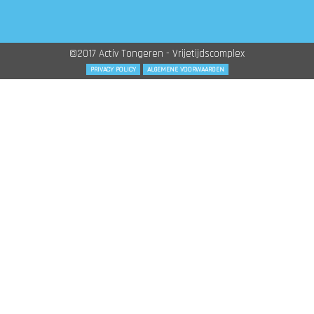
©2017 Activ Tongeren - Vrijetijdscomplex
PRIVACY POLICY
ALGEMENE VOORWAARDEN