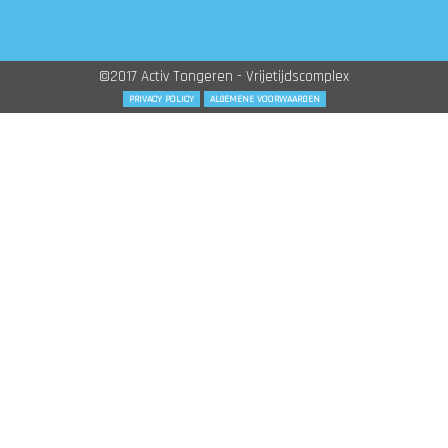
©2017 Activ Tongeren - Vrijetijdscomplex
PRIVACY POLICY
ALGEMENE VOORWAARDEN