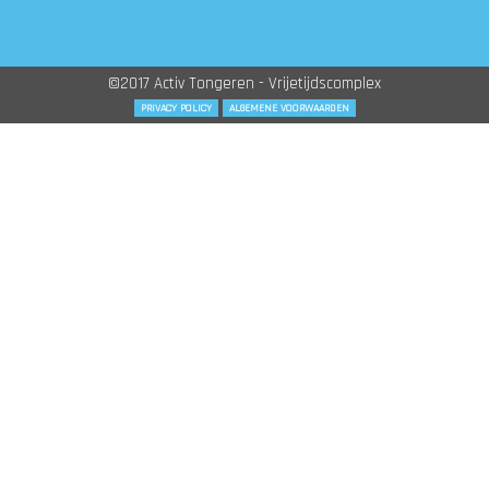
©2017 Activ Tongeren - Vrijetijdscomplex
PRIVACY POLICY
ALGEMENE VOORWAARDEN