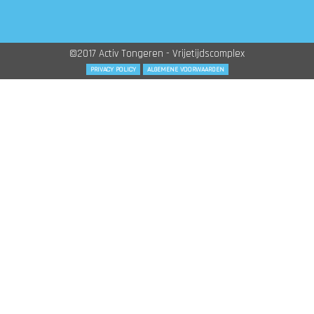
©2017 Activ Tongeren - Vrijetijdscomplex
PRIVACY POLICY
ALGEMENE VOORWAARDEN