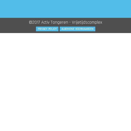
©2017 Activ Tongeren - Vrijetijdscomplex
PRIVACY POLICY
ALGEMENE VOORWAARDEN