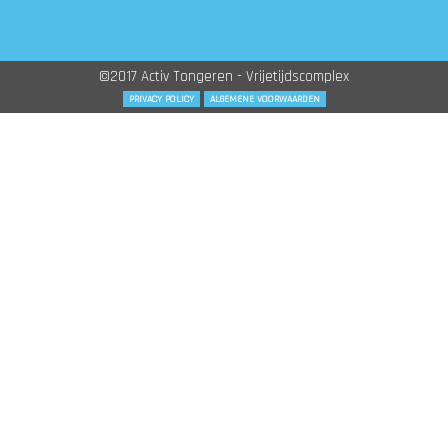
©2017 Activ Tongeren - Vrijetijdscomplex
PRIVACY POLICY
ALGEMENE VOORWAARDEN