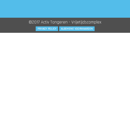
©2017 Activ Tongeren - Vrijetijdscomplex
PRIVACY POLICY
ALGEMENE VOORWAARDEN