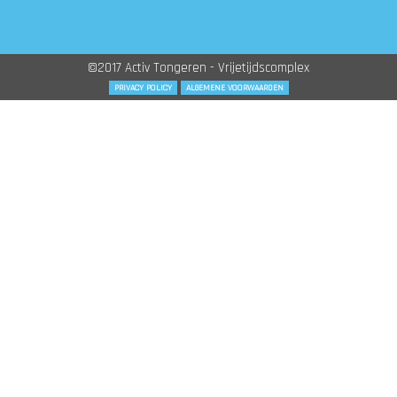
©2017 Activ Tongeren - Vrijetijdscomplex
PRIVACY POLICY
ALGEMENE VOORWAARDEN