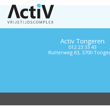
test
Activ Tongeren
012 23 33 43
Rutterweg 63, 3700 Tonge