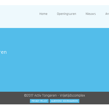
Home
Openingsuren
Nieuws
Ar
ren
©2017 Activ Tongeren - Vrijetijdscomplex
PRIVACY POLICY
ALGEMENE VOORWAARDEN