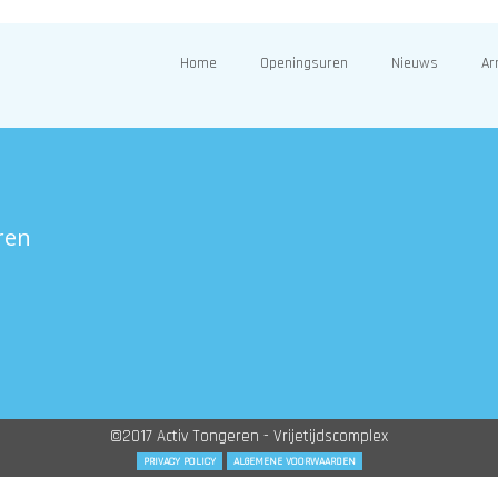
Home
Openingsuren
Nieuws
Ar
ren
©2017 Activ Tongeren - Vrijetijdscomplex
PRIVACY POLICY
ALGEMENE VOORWAARDEN