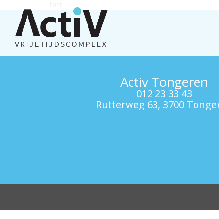
test
Activ Tongeren
012 23 33 43
Rutterweg 63, 3700 Tonge