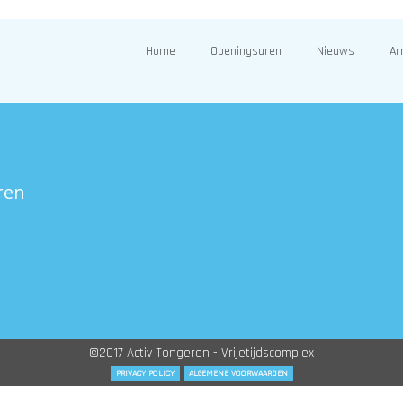
Home
Openingsuren
Nieuws
Ar
ren
©2017 Activ Tongeren - Vrijetijdscomplex
PRIVACY POLICY
ALGEMENE VOORWAARDEN