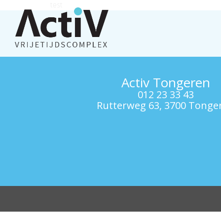
test
Activ Tongeren
012 23 33 43
Rutterweg 63, 3700 Tonge