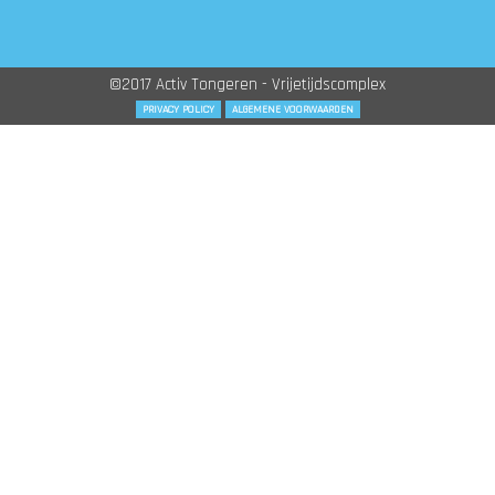
©2017 Activ Tongeren - Vrijetijdscomplex
PRIVACY POLICY
ALGEMENE VOORWAARDEN