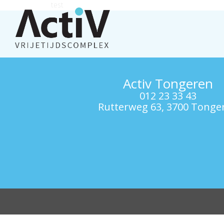
test
Activ Tongeren
012 23 33 43
Rutterweg 63, 3700 Tonge