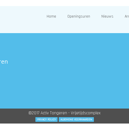
Home
Openingsuren
Nieuws
Ar
ren
©2017 Activ Tongeren - Vrijetijdscomplex
PRIVACY POLICY
ALGEMENE VOORWAARDEN