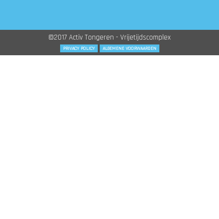
©2017 Activ Tongeren - Vrijetijdscomplex
PRIVACY POLICY
ALGEMENE VOORWAARDEN