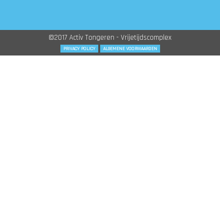
©2017 Activ Tongeren - Vrijetijdscomplex
PRIVACY POLICY
ALGEMENE VOORWAARDEN