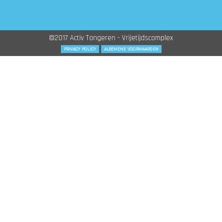
©2017 Activ Tongeren - Vrijetijdscomplex
PRIVACY POLICY
ALGEMENE VOORWAARDEN