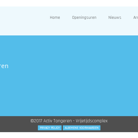
Home
Openingsuren
Nieuws
Ar
ren
©2017 Activ Tongeren - Vrijetijdscomplex
PRIVACY POLICY
ALGEMENE VOORWAARDEN