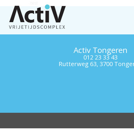
test
Activ Tongeren
012 23 33 43
Rutterweg 63, 3700 Tonge