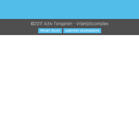
©2017 Activ Tongeren - Vrijetijdscomplex
PRIVACY POLICY
ALGEMENE VOORWAARDEN