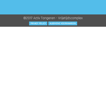
©2017 Activ Tongeren - Vrijetijdscomplex
PRIVACY POLICY
ALGEMENE VOORWAARDEN