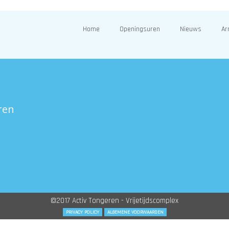
Home
Openingsuren
Nieuws
Ar
ren
©2017 Activ Tongeren - Vrijetijdscomplex
PRIVACY POLICY
ALGEMENE VOORWAARDEN