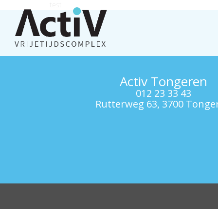
test
Activ Tongeren
012 23 33 43
Rutterweg 63, 3700 Tonge