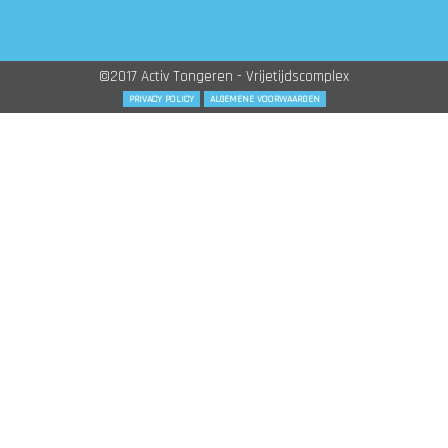
©2017 Activ Tongeren - Vrijetijdscomplex
PRIVACY POLICY
ALGEMENE VOORWAARDEN