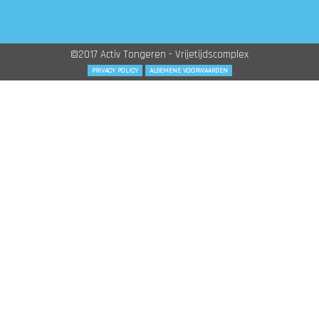
©2017 Activ Tongeren - Vrijetijdscomplex
PRIVACY POLICY
ALGEMENE VOORWAARDEN