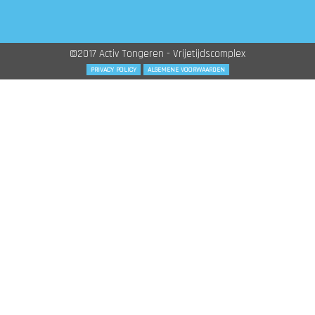
©2017 Activ Tongeren - Vrijetijdscomplex
PRIVACY POLICY
ALGEMENE VOORWAARDEN