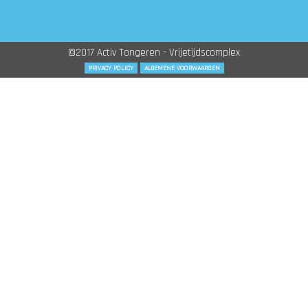
©2017 Activ Tongeren - Vrijetijdscomplex
PRIVACY POLICY
ALGEMENE VOORWAARDEN