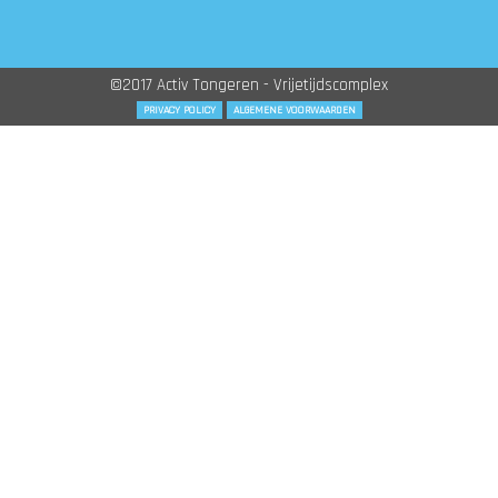
©2017 Activ Tongeren - Vrijetijdscomplex
PRIVACY POLICY
ALGEMENE VOORWAARDEN