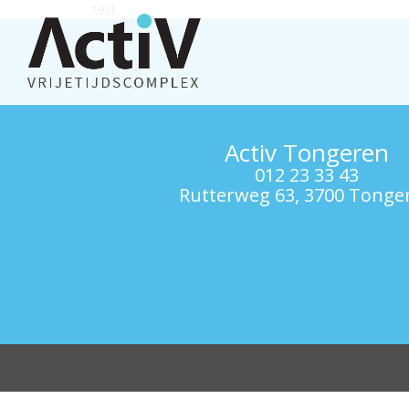
test
Activ Tongeren
012 23 33 43
Rutterweg 63, 3700 Tonge