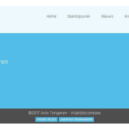
Home
Openingsuren
Nieuws
Ar
ren
©2017 Activ Tongeren - Vrijetijdscomplex
PRIVACY POLICY
ALGEMENE VOORWAARDEN