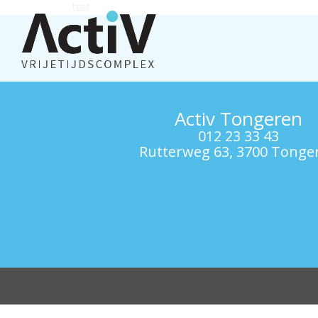
test
Activ Tongeren
012 23 33 43
Rutterweg 63, 3700 Tonge