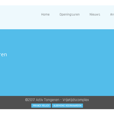
Home
Openingsuren
Nieuws
Ar
ren
©2017 Activ Tongeren - Vrijetijdscomplex
PRIVACY POLICY
ALGEMENE VOORWAARDEN